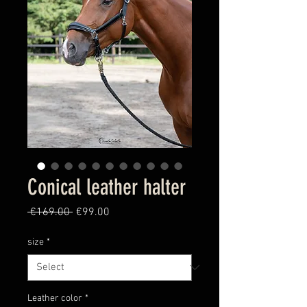
Conical leather halter
Regular
Sale
 €169.00 
€99.00
Price
Price
size
*
Leather color
*