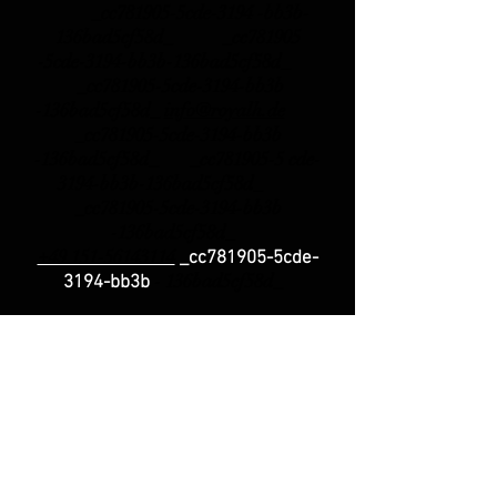
_cc781905-5cde-3194 -bb3b-
136bad5cf58d_ _cc781905
-5cde-3194-bb3b-136bad5cf58d_
_cc781905-5cde-3194-bb3b
-136bad5cf58d_
info@royalh.de
_cc781905-5cde-3194-bb3b
-136bad5cf58d_ _cc781905-5 cde-
3194-bb3b-136bad5cf58d_
_cc781905-5cde-3194-bb3b
-136bad5cf58d_
+49 151-56143114
_cc781905-5cde-
-
136bad5cf58d_
3194-bb3b
_cc781905-5cde-3194
-bb3b-
136bad5cf58d_
Phone
Support
_cc781905-5cde-3194 -bb3b-
136bad5cf58d_ Monday +