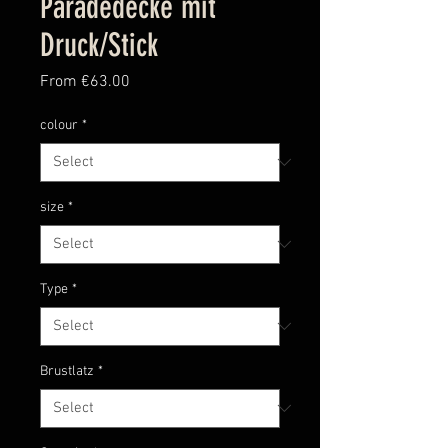
Paradedecke mit
Druck/Stick
Sale
From
€63.00
Price
colour
*
size
*
Type
*
Brustlatz
*