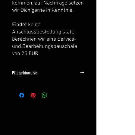
kommen, auf Nachfrage setzen
wir Dich gerne in Kenntnis.
Findet keine
Anschlussbestellung statt,
berechnen wir eine Service-
und Bearbeitungspauschale
von 25 EUR
Pflegehinweise
Für eine optimale Pflege unserer
Lederartikel sollte unser Lederpflege-
Set verwendet werden.
- optimale Abstimmung auf unser Leder
- sehr einfache und schnelle
Anwendung welche in die tägliche
Royal H. -
Anna Hilgen
Routine einfach eingebunden werden
centerline 149
kann
_cc781905-5cde-3194 -bb3b-